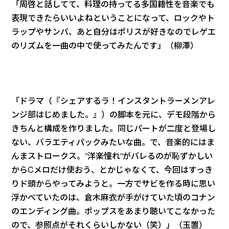
「周啓と話してて、料理の持ってる多国籍性を音楽でも
表現できたらいいよねということになって、ロックやト
ラップやサンバ、あと自分はポリスが好きなのでレゲエ
のリズムを一曲の中で使ってみたんです」（柳澤）
「ドラマ（『シェアするラ！インスタントラーメンアレ
ンジ部はじめました。』）の脚本を元に、デモ段階から
きちんと構成を作りました。同じパートが二度と登場し
ない、バラエティパックみたいな曲。で、音楽的にはま
んまストロークス。”洋楽憧れ”がバレるのが恥ずかしい
からCメロだけ使おう、とかじゃなくて、今回はすっき
りド頭からやってみようと。一方でサビを作る時に思い
浮かべていたのは、倉木麻衣が手がけていた頃のコナン
のエンディング曲。ポップスをあまり聴いてこなかった
ので、参照点がそれくらいしかない（笑）」（玉置）