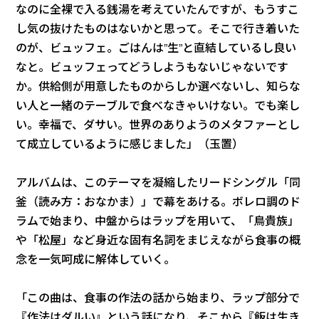
なのに全裸で入る銭湯を考えていたんですが、もうすこ
し気の抜けたものはないかと思って。そこで行き着いた
のが、ビュッフェ。ごはんは”生”と直結しているし良い
なと。ビュッフェってどうしようもないじゃないです
か。供給側が用意したものからしか選べないし、知らな
い人と一緒のテーブルで食べなきゃいけない。でも楽し
い。幸福で、ダサい。世界のありようのメタファーとし
て成立しているように感じました」（玉置）
アルバムは、このテーマを凝縮したリードシングル「同
釜（読み方：おなかま）」で幕をあける。ボレロ調のド
ラムで始まり、中盤からはラップを用いて、「鳥貴族」
や「松屋」など身近な固有名詞をまじえながら食事の概
念を一気呵成に解体していく。
「この曲は、食事の作法の話から始まり、ラップ部分で
『作法はダルい』という話になり、そこから『飯は生き