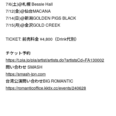
7/6(土)@札幌 Bessie Hall
7/12(金)@仙台MACANA
7/14(日)@新潟GOLDEN PIGS BLACK
7/15(月)@金沢GOLD CREEK
TICKET: 前売料金 ¥4,800（Drink代別）
チケット予約
https://t.pia.jp/pia/artist/artists.do?artistsCd=FA130002
問い合わせ SMASH
https://smash-jpn.com
台湾公演問い合わせBIG ROMANTIC
https://romanticoffice.kktix.cc/events/240628